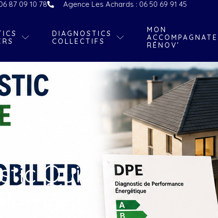
06 87 09 10 78
Agence Les Achards : 06 50 69 91 45
MON
TICS
DIAGNOSTICS
ACCOMPAGNATE
ERS
COLLECTIFS
RÉNOV’
stic Qui
alement