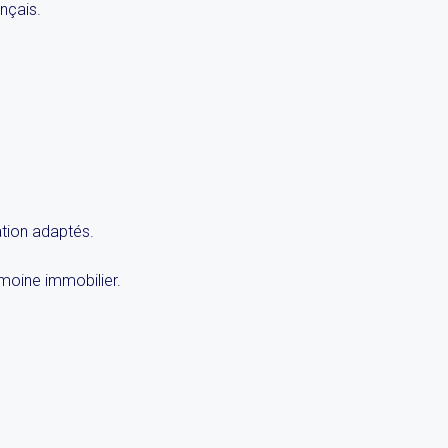
nçais.
ation adaptés.
imoine immobilier.