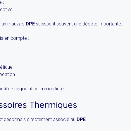
 ;
ocative.
nt un mauvais
DPE
subissent souvent une décote importante.
is en compte :
étique ;
location.
util de négociation immobilière.
ssoires Thermiques
st désormais directement associé au
DPE
.