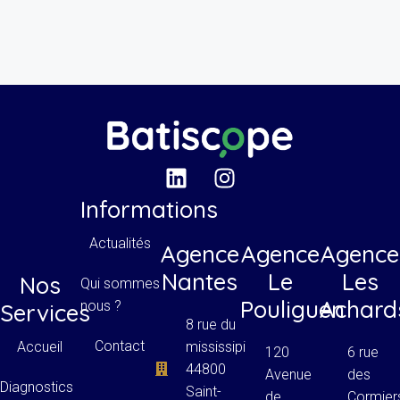
Informations
Actualités
Agence
Agence
Agence
Nantes
Le
Les
Nos
Qui sommes
Pouliguen
Achard
nous ?
Services
8 rue du
Contact
mississipi
Accueil
120
6 rue
44800
Avenue
des
Diagnostics
Saint-
de
Cormier