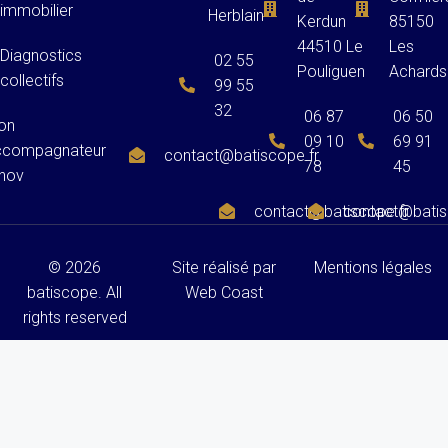
immobilier
Herblain
Kerdun
85150
44510 Le
Les
Diagnostics
02 55
Pouliguen
Achards
collectifs
99 55
32
06 87
06 50
on
09 10
69 91
ccompagnateur
contact@batiscope.fr
78
45
nov
contact@batiscope.fr
contact@batis
© 2026
Site réalisé par
Mentions légales
batiscope. All
Web Coast
rights reserved